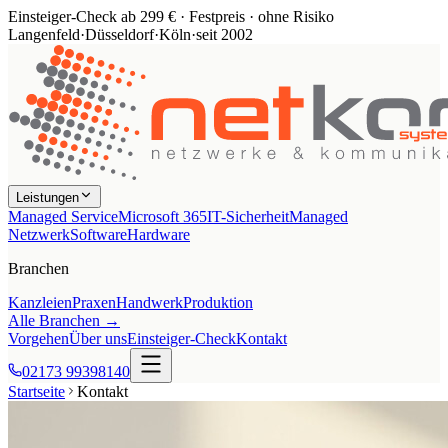
Einsteiger-Check ab 299 € · Festpreis · ohne Risiko
Langenfeld
·
Düsseldorf
·
Köln
·
seit 2002
Leistungen
Managed Service
Microsoft 365
IT-Sicherheit
Managed
Netzwerk
Software
Hardware
Branchen
Kanzleien
Praxen
Handwerk
Produktion
Alle Branchen →
Vorgehen
Über uns
Einsteiger-Check
Kontakt
02173 99398140
Startseite
Kontakt