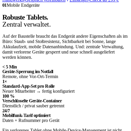
01
Mobile Endgeräte
Robuste Tablets.
Zentral verwaltet.
Auf der Baustelle braucht das Endgerät andere Eigenschaften als im
Büro: Staub- und Stoßresistenz, Sichtbarkeit bei Sonne, lange
Akkulaufzeit, mobile Datenanbindung. Und: zentrale Verwaltung,
damit verlorene Geräte gesperrt und neue schnell ausgeliefert
werden können.
< 5 Min
Geräte-Sperrung im Notfall
Remote, ohne Vor-Ort-Termin
1×
Standard-App-Set pro Rolle
Neuer Mitarbeiter → fertig konfiguriert
100 %
Verschlüsselte Geräte-Container
Dienstlich / privat sauber getrennt
24/7
Mobilfunk-Tarif optimiert
Daten + Rufnummer pro Gerät
Ein verlorenes Tablet ohne Mobile-Device-Management ist nicht