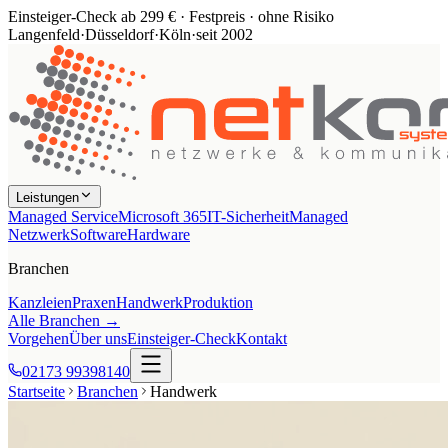
Einsteiger-Check ab 299 € · Festpreis · ohne Risiko
Langenfeld
·
Düsseldorf
·
Köln
·
seit 2002
Leistungen
Managed Service
Microsoft 365
IT-Sicherheit
Managed
Netzwerk
Software
Hardware
Branchen
Kanzleien
Praxen
Handwerk
Produktion
Alle Branchen →
Vorgehen
Über uns
Einsteiger-Check
Kontakt
02173 99398140
Startseite
Branchen
Handwerk